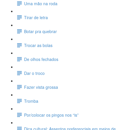
Uma mão na roda
Tirar de letra
Botar pra quebrar
Trocar as bolas
De olhos fechados
Dar o troco
Fazer vista grossa
Tromba
Por/colocar os pingos nos “is”
Dica cultural: Assentos preferenciais em meios de