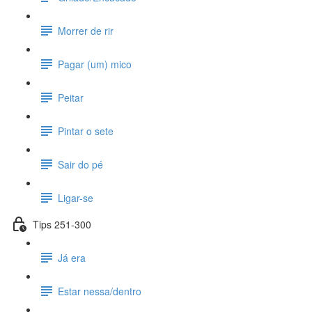
Morrer de rir
Pagar (um) mico
Peitar
Pintar o sete
Sair do pé
Ligar-se
Tips 251-300
Já era
Estar nessa/dentro