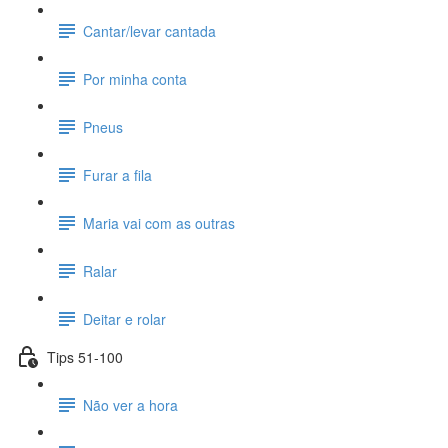
Cantar/levar cantada
Por minha conta
Pneus
Furar a fila
Maria vai com as outras
Ralar
Deitar e rolar
Tips 51-100
Não ver a hora