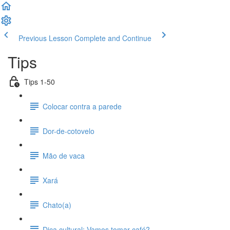
Previous Lesson
Complete and Continue
Tips
Tips 1-50
Colocar contra a parede
Dor-de-cotovelo
Mão de vaca
Xará
Chato(a)
Dica cultural: Vamos tomar café?