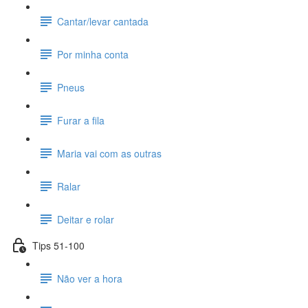
Cantar/levar cantada
Por minha conta
Pneus
Furar a fila
Maria vai com as outras
Ralar
Deitar e rolar
Tips 51-100
Não ver a hora