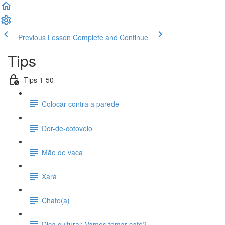
Previous Lesson
Complete and Continue
Tips
Tips 1-50
Colocar contra a parede
Dor-de-cotovelo
Mão de vaca
Xará
Chato(a)
Dica cultural: Vamos tomar café?