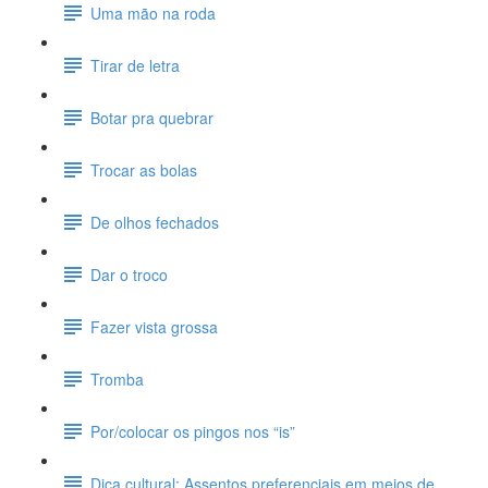
Uma mão na roda
Tirar de letra
Botar pra quebrar
Trocar as bolas
De olhos fechados
Dar o troco
Fazer vista grossa
Tromba
Por/colocar os pingos nos “is”
Dica cultural: Assentos preferenciais em meios de