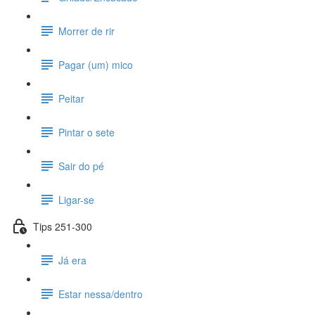
Morrer de rir
Pagar (um) mico
Peitar
Pintar o sete
Sair do pé
Ligar-se
Tips 251-300
Já era
Estar nessa/dentro