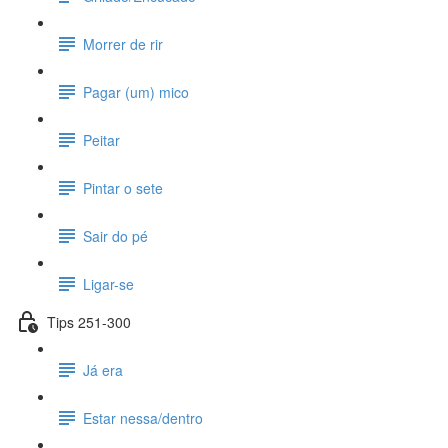
Morrer de rir
Pagar (um) mico
Peitar
Pintar o sete
Sair do pé
Ligar-se
Tips 251-300
Já era
Estar nessa/dentro