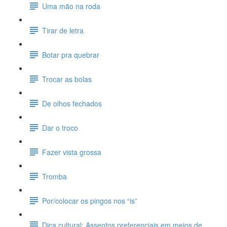
Uma mão na roda
Tirar de letra
Botar pra quebrar
Trocar as bolas
De olhos fechados
Dar o troco
Fazer vista grossa
Tromba
Por/colocar os pingos nos “is”
Dica cultural: Assentos preferenciais em meios de