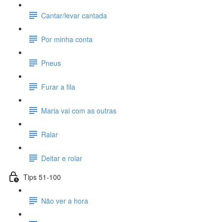
Cantar/levar cantada
Por minha conta
Pneus
Furar a fila
Maria vai com as outras
Ralar
Deitar e rolar
Tips 51-100
Não ver a hora