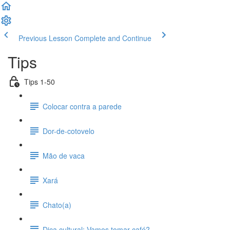
Previous Lesson
Complete and Continue
Tips
Tips 1-50
Colocar contra a parede
Dor-de-cotovelo
Mão de vaca
Xará
Chato(a)
Dica cultural: Vamos tomar café?