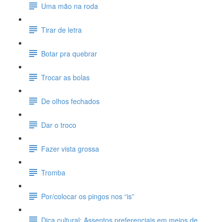
Uma mão na roda
Tirar de letra
Botar pra quebrar
Trocar as bolas
De olhos fechados
Dar o troco
Fazer vista grossa
Tromba
Por/colocar os pingos nos “is”
Dica cultural: Assentos preferenciais em meios de