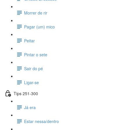
Morrer de rir
Pagar (um) mico
Peitar
Pintar o sete
Sair do pé
Ligar-se
Tips 251-300
Já era
Estar nessa/dentro