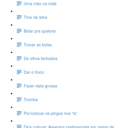
Uma mão na roda
Tirar de letra
Botar pra quebrar
Trocar as bolas
De olhos fechados
Dar o troco
Fazer vista grossa
Tromba
Por/colocar os pingos nos “is”
Dica cultural: Assentos preferenciais em meios de