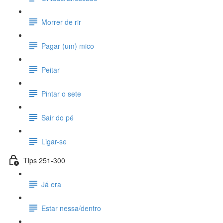
Morrer de rir
Pagar (um) mico
Peitar
Pintar o sete
Sair do pé
Ligar-se
Tips 251-300
Já era
Estar nessa/dentro