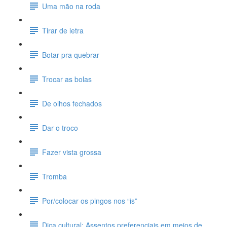
Uma mão na roda
Tirar de letra
Botar pra quebrar
Trocar as bolas
De olhos fechados
Dar o troco
Fazer vista grossa
Tromba
Por/colocar os pingos nos “is”
Dica cultural: Assentos preferenciais em meios de