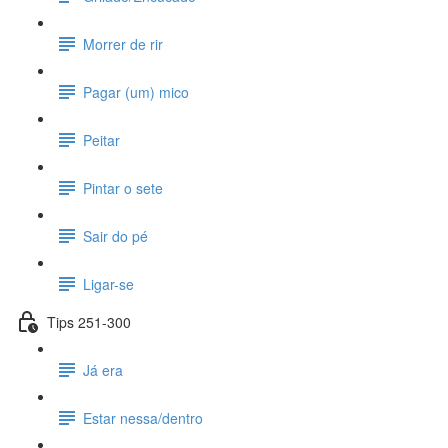
Morrer de rir
Pagar (um) mico
Peitar
Pintar o sete
Sair do pé
Ligar-se
Tips 251-300
Já era
Estar nessa/dentro