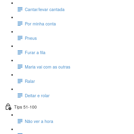
Cantar/levar cantada
Por minha conta
Pneus
Furar a fila
Maria vai com as outras
Ralar
Deitar e rolar
Tips 51-100
Não ver a hora