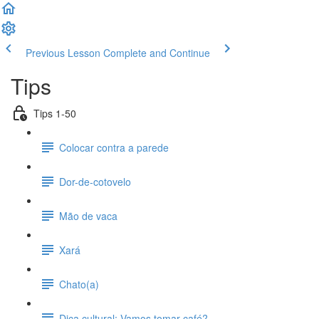
Previous Lesson
Complete and Continue
Tips
Tips 1-50
Colocar contra a parede
Dor-de-cotovelo
Mão de vaca
Xará
Chato(a)
Dica cultural: Vamos tomar café?