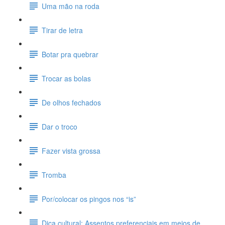
Uma mão na roda
Tirar de letra
Botar pra quebrar
Trocar as bolas
De olhos fechados
Dar o troco
Fazer vista grossa
Tromba
Por/colocar os pingos nos “is”
Dica cultural: Assentos preferenciais em meios de