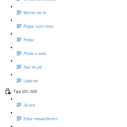
Morrer de rir
Pagar (um) mico
Peitar
Pintar o sete
Sair do pé
Ligar-se
Tips 251-300
Já era
Estar nessa/dentro