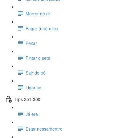
Morrer de rir
Pagar (um) mico
Peitar
Pintar o sete
Sair do pé
Ligar-se
Tips 251-300
Já era
Estar nessa/dentro