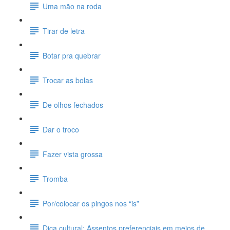
Uma mão na roda
Tirar de letra
Botar pra quebrar
Trocar as bolas
De olhos fechados
Dar o troco
Fazer vista grossa
Tromba
Por/colocar os pingos nos “is”
Dica cultural: Assentos preferenciais em meios de