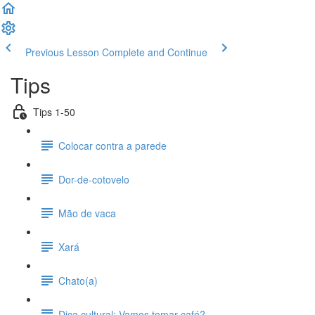
Previous Lesson
Complete and Continue
Tips
Tips 1-50
Colocar contra a parede
Dor-de-cotovelo
Mão de vaca
Xará
Chato(a)
Dica cultural: Vamos tomar café?