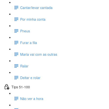
Cantar/levar cantada
Por minha conta
Pneus
Furar a fila
Maria vai com as outras
Ralar
Deitar e rolar
Tips 51-100
Não ver a hora