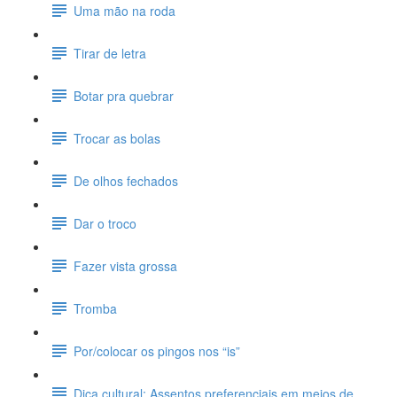
Uma mão na roda
Tirar de letra
Botar pra quebrar
Trocar as bolas
De olhos fechados
Dar o troco
Fazer vista grossa
Tromba
Por/colocar os pingos nos “is”
Dica cultural: Assentos preferenciais em meios de