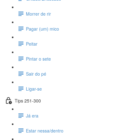
Morrer de rir
Pagar (um) mico
Peitar
Pintar o sete
Sair do pé
Ligar-se
Tips 251-300
Já era
Estar nessa/dentro