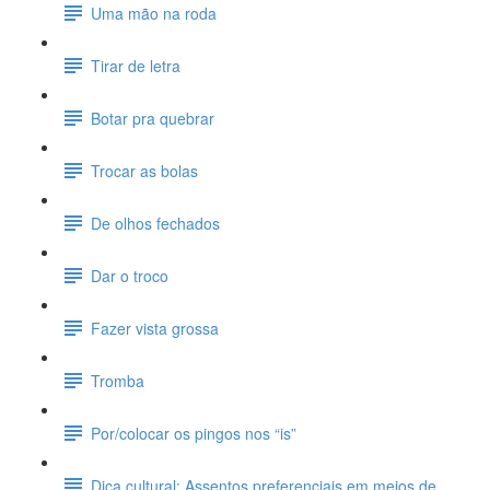
Uma mão na roda
Tirar de letra
Botar pra quebrar
Trocar as bolas
De olhos fechados
Dar o troco
Fazer vista grossa
Tromba
Por/colocar os pingos nos “is”
Dica cultural: Assentos preferenciais em meios de