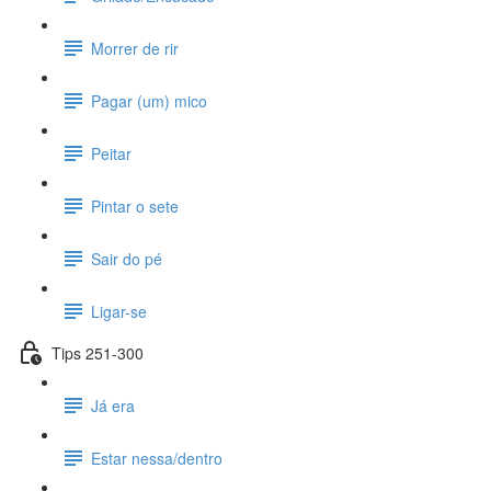
Morrer de rir
Pagar (um) mico
Peitar
Pintar o sete
Sair do pé
Ligar-se
Tips 251-300
Já era
Estar nessa/dentro