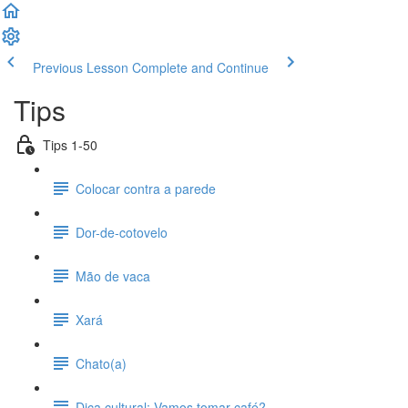
Previous Lesson
Complete and Continue
Tips
Tips 1-50
Colocar contra a parede
Dor-de-cotovelo
Mão de vaca
Xará
Chato(a)
Dica cultural: Vamos tomar café?