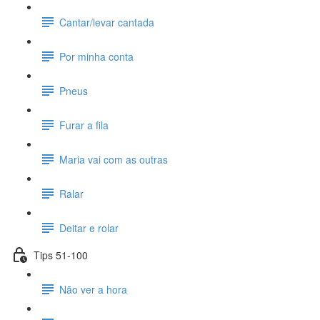
Cantar/levar cantada
Por minha conta
Pneus
Furar a fila
Maria vai com as outras
Ralar
Deitar e rolar
Tips 51-100
Não ver a hora