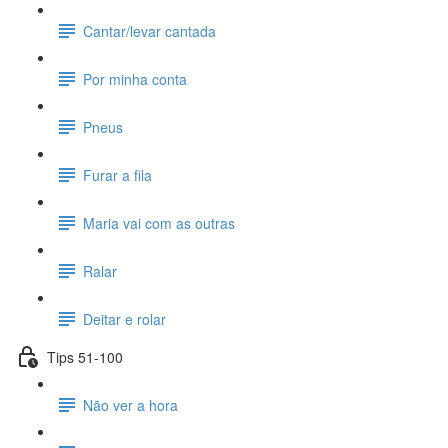
Cantar/levar cantada
Por minha conta
Pneus
Furar a fila
Maria vai com as outras
Ralar
Deitar e rolar
Tips 51-100
Não ver a hora