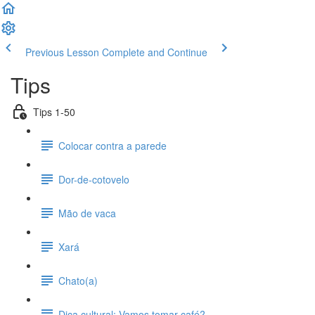
Previous Lesson
Complete and Continue
Tips
Tips 1-50
Colocar contra a parede
Dor-de-cotovelo
Mão de vaca
Xará
Chato(a)
Dica cultural: Vamos tomar café?