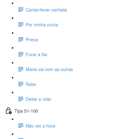
Cantar/levar cantada
Por minha conta
Pneus
Furar a fila
Maria vai com as outras
Ralar
Deitar e rolar
Tips 51-100
Não ver a hora