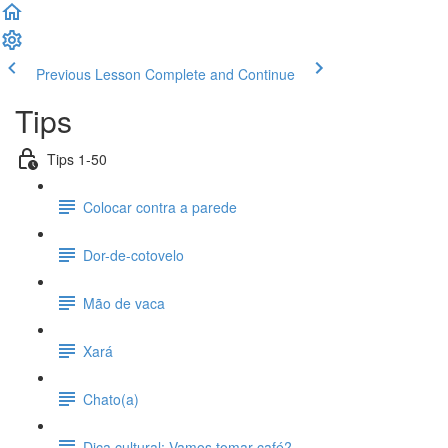
Previous Lesson
Complete and Continue
Tips
Tips 1-50
Colocar contra a parede
Dor-de-cotovelo
Mão de vaca
Xará
Chato(a)
Dica cultural: Vamos tomar café?