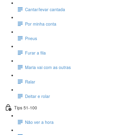
Cantar/levar cantada
Por minha conta
Pneus
Furar a fila
Maria vai com as outras
Ralar
Deitar e rolar
Tips 51-100
Não ver a hora