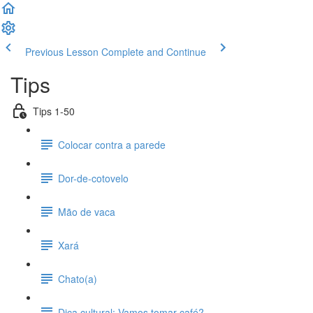
Previous Lesson
Complete and Continue
Tips
Tips 1-50
Colocar contra a parede
Dor-de-cotovelo
Mão de vaca
Xará
Chato(a)
Dica cultural: Vamos tomar café?