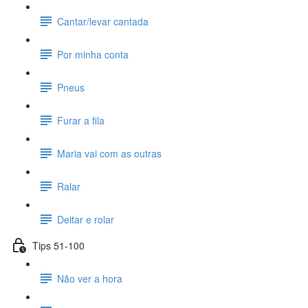
Cantar/levar cantada
Por minha conta
Pneus
Furar a fila
Maria vai com as outras
Ralar
Deitar e rolar
Tips 51-100
Não ver a hora