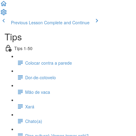
Previous Lesson
Complete and Continue
Tips
Tips 1-50
Colocar contra a parede
Dor-de-cotovelo
Mão de vaca
Xará
Chato(a)
Dica cultural: Vamos tomar café?