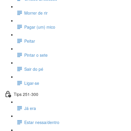
Morrer de rir
Pagar (um) mico
Peitar
Pintar o sete
Sair do pé
Ligar-se
Tips 251-300
Já era
Estar nessa/dentro