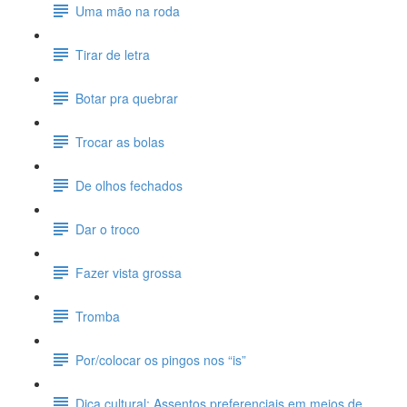
Uma mão na roda
Tirar de letra
Botar pra quebrar
Trocar as bolas
De olhos fechados
Dar o troco
Fazer vista grossa
Tromba
Por/colocar os pingos nos “is”
Dica cultural: Assentos preferenciais em meios de