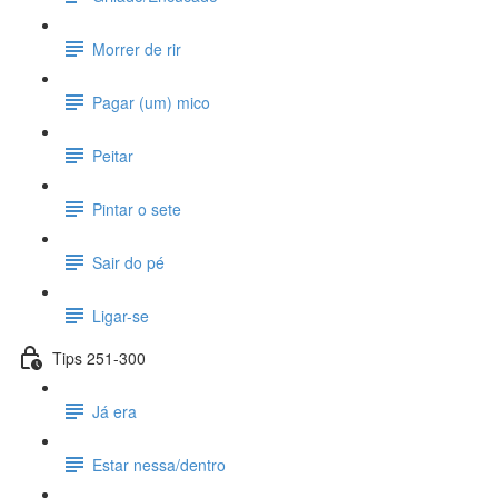
Morrer de rir
Pagar (um) mico
Peitar
Pintar o sete
Sair do pé
Ligar-se
Tips 251-300
Já era
Estar nessa/dentro