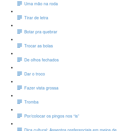
Uma mão na roda
Tirar de letra
Botar pra quebrar
Trocar as bolas
De olhos fechados
Dar o troco
Fazer vista grossa
Tromba
Por/colocar os pingos nos “is”
Dica cultural: Assentos preferenciais em meios de