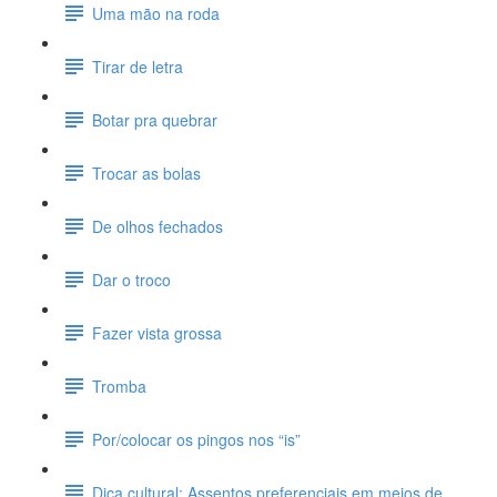
Uma mão na roda
Tirar de letra
Botar pra quebrar
Trocar as bolas
De olhos fechados
Dar o troco
Fazer vista grossa
Tromba
Por/colocar os pingos nos “is”
Dica cultural: Assentos preferenciais em meios de