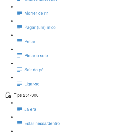
Morrer de rir
Pagar (um) mico
Peitar
Pintar o sete
Sair do pé
Ligar-se
Tips 251-300
Já era
Estar nessa/dentro