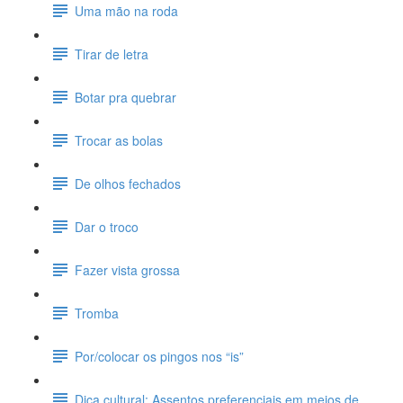
Uma mão na roda
Tirar de letra
Botar pra quebrar
Trocar as bolas
De olhos fechados
Dar o troco
Fazer vista grossa
Tromba
Por/colocar os pingos nos “is”
Dica cultural: Assentos preferenciais em meios de