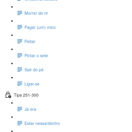
Morrer de rir
Pagar (um) mico
Peitar
Pintar o sete
Sair do pé
Ligar-se
Tips 251-300
Já era
Estar nessa/dentro