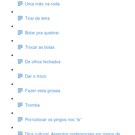
Uma mão na roda
Tirar de letra
Botar pra quebrar
Trocar as bolas
De olhos fechados
Dar o troco
Fazer vista grossa
Tromba
Por/colocar os pingos nos “is”
Dica cultural: Assentos preferenciais em meios de