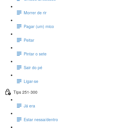
Morrer de rir
Pagar (um) mico
Peitar
Pintar o sete
Sair do pé
Ligar-se
Tips 251-300
Já era
Estar nessa/dentro