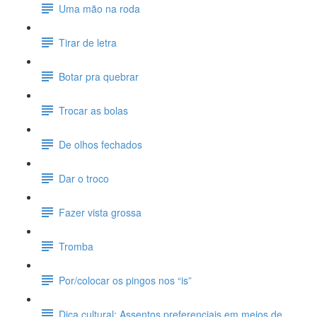
Uma mão na roda
Tirar de letra
Botar pra quebrar
Trocar as bolas
De olhos fechados
Dar o troco
Fazer vista grossa
Tromba
Por/colocar os pingos nos “is”
Dica cultural: Assentos preferenciais em meios de