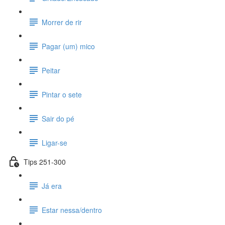
Morrer de rir
Pagar (um) mico
Peitar
Pintar o sete
Sair do pé
Ligar-se
Tips 251-300
Já era
Estar nessa/dentro